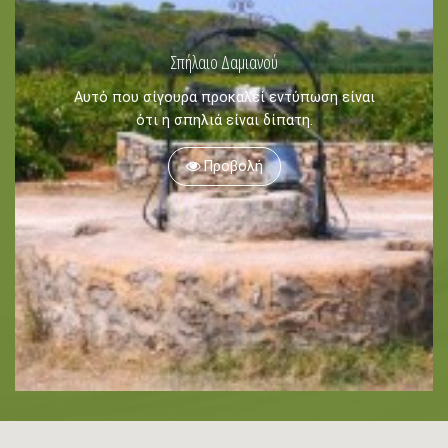
Ιστιοπλοΐα
Σπήλαιο Δαμιανού
Ελεύθερη Κατάδυση
Αυτό που σίγουρα προκαλεί εντύπωση είναι
Καταδύσεις
ότι η σπηλιά είναι δίπατη.
Ιππασία
Προβολή
Πληροφορίες -
Ζάντε
Οικολογία
Παραλίες
Αξιοθέατα
Συμβουλές
Ταξιδιωτικό Οδηγός