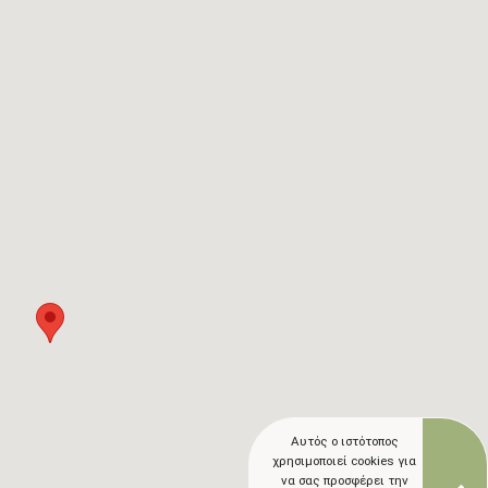
Σχετικά με εμάς
Blog
ΓΛΩΣΣΕΣ
EN
ΕΛ
Αυτός ο ιστότοπος
χρησιμοποιεί cookies για
να σας προσφέρει την