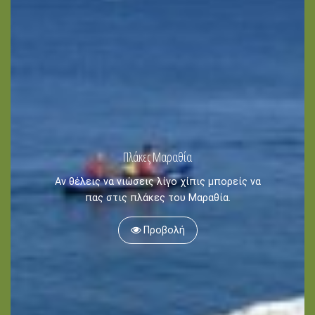
Blog
Πλάκες Μαραθία
ΓΛΩΣΣΕΣ
Αν θέλεις να νιώσεις λίγο χίπις μπορείς να
EN
ΕΛ
πας στις πλάκες του Μαραθία.
Προβολή