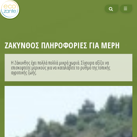
ΑΝΑΖΗΤΗΣΗ
ΜΕΝ
☰
ΖΆΚΥΝΘΟΣ ΠΛΗΡΟΦΟΡΊΕΣ ΓΙΑ ΜΈΡΗ
Η Ζάκυνθος έχει πολλά πολλά μικρά χωριά. Σίγουρα αξίζει να
επισκεφτείτε μερικούς για να καταλάβετε το ρυθμό της τοπικής
αγροτικής ζωής.