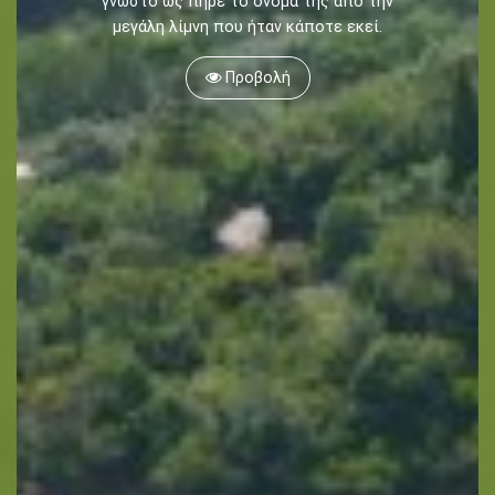
γνωστό ως πήρε το όνομά της από την
μεγάλη λίμνη που ήταν κάποτε εκεί.
Προβολή
ΚΡΑΤΗΣΗ -
Καγιάκ
Πεζοπορία
Αναψυχή