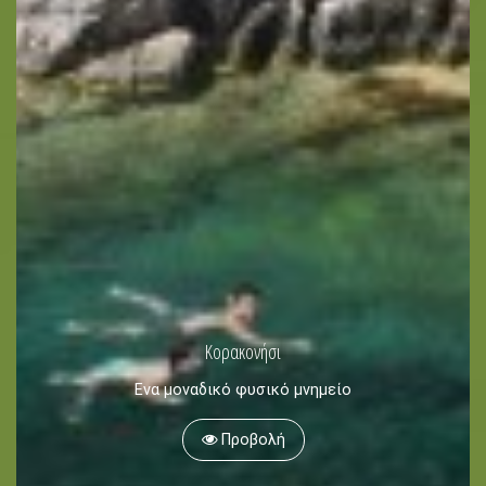
Ταξιδιωτικό Οδηγός
Φύση -
Παραλίες
Σπήλαια
Αξιοθέατα -
Μουσεία
Εκκλησίες
Κορακονήσι
Μοναστήρια
Ενα μοναδικό φυσικό μνημείο
Μέρη
Προβολή