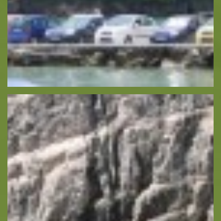
Ποδηλασία
Ιστιοπλοΐα
Ελεύθερη Κατάδυση
Καταδύσεις
Ιππασία
Πληροφορίες -
Ζάντε
Οικολογία
Παραλίες
Αξιοθέατα
Συμβουλές