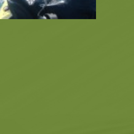
Μουσεία
Εκκλησίες
τα -
Σχετικά -
Σχετικά με εμάς
Μοναστήρια
Μέρη