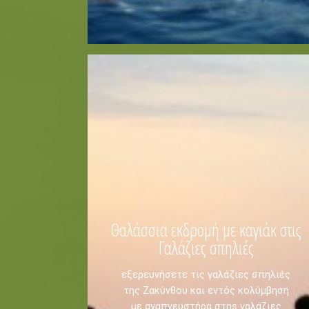
Αναψυχή
Ποδηλασία
ΚΡΑΤΗΣΗ -
Πληροφορίες -
Ιστιοπλοΐα
Ελεύθερη Κατάδυση
Καταδύσεις
Ιππασία
Θαλάσσια εκδρομή με καγιάκ στις
Γαλάζιες σπηλιές
εξερευνήσετε τις γαλάζιες σπηλιές
της Ζακύνθου και εντός κολύμβηση
με αναπνευστήρα στηs γαλάζιες