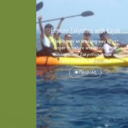
Explore Zakynthos with Kayak
This is truly an amazing way to get
closer to nature and discover the
holiday island Zakynthos, know as
Zante from a different view.
Προβολή
Καγιάκ
Πεζοπορία