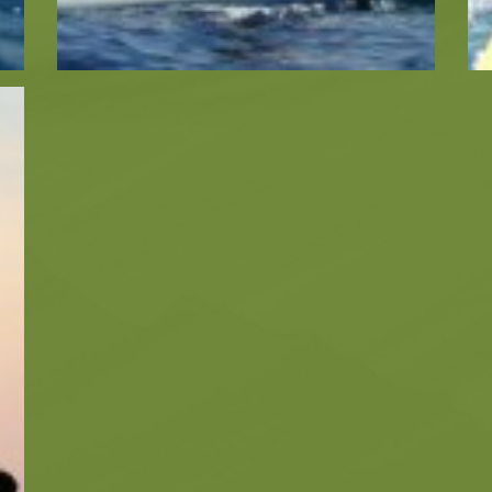
Οικολογία
Παραλίες
Παραλίες
Φύση -
Αξιοθέα
Αξιοθέατα
Σπήλαια
Συμβουλές
Ταξιδιωτικό Οδηγός