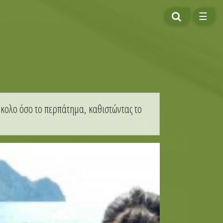
ΑΝΑΖΗΤΗΣ
ΜΕ
☰
ύκολο όσο το περπάτημα, καθιστώντας το