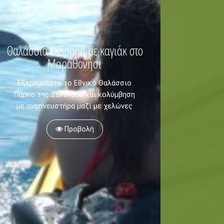
Θαλάσσια εκδρομή με καγιάκ στο
Μαραθονήσι
Εξερευνήστε το Εθνικό Θαλάσσιο
Πάρκο της Ζακύνθου και κολύμβηση
με αναπνευστήρα μαζί με χελώνες
Προβολή