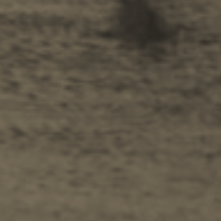
Αξιοθέατα
Συμβουλές
Ταξιδιωτικό Οδηγός
Φύση -
Παραλίες
Σπήλαια
Αξιοθέατα -
Μουσεία
Εκκλησίες
Μοναστήρια
Μέρη