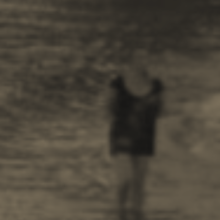
Πεζοπορία
Αναψυχή
Ποδηλασία
Ιστιοπλοΐα
Ελεύθερη Κατάδυση
Καταδύσεις
Ιππασία
Πληροφορίες -
Ζάντε
Οικολογία
Παραλίες