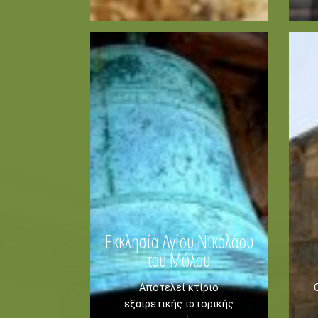
Καγιάκ
Πεζοπορία
Αναψυχή
Ποδηλασία
ΚΡΑΤΗΣΗ -
Πληροφορίες -
Ιστιοπλοΐα
Ελεύθερη Κατάδυση
Καταδύσεις
Ιππασία
Εκκλησία Αγίου Νικολάου
του Μώλου
Αποτελεί κτίριο
εξαιρετικής ιστορικής