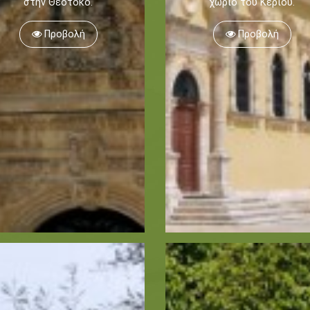
στην Θεοτόκο.
χωριό του Κεριού.
Προβολή
Προβολή