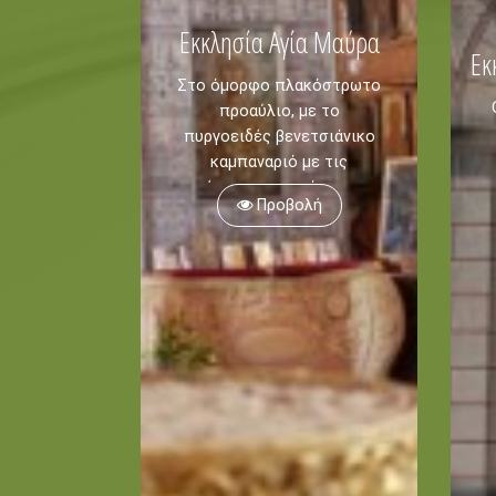
Εκκλησία Αγία Μαύρα
Εκ
Στο όμορφο πλακόστρωτο
προαύλιο, με το
πυργοειδές βενετσιάνικο
καμπαναριό με τις
τέσσερις καμπάνες να
Προβολή
δεσπόζει, βρίσκεται η
επιβλητική εκκλησία της
Αγίας Μαύρας.