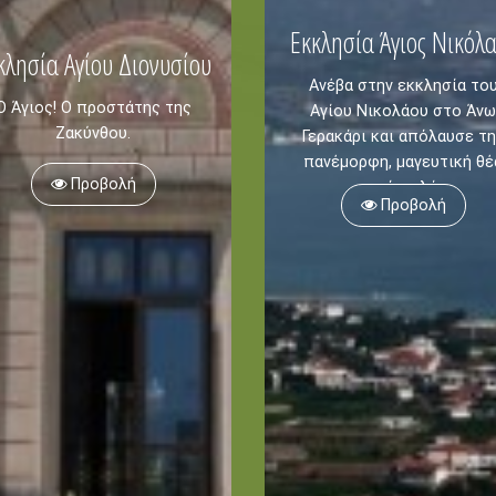
Εκκλησία Άγιος Νικόλ
κλησία Αγίου Διονυσίου
Ανέβα στην εκκλησία το
Ο Άγιος! Ο προστάτης της
Αγίου Νικολάου στο Άνω
Ζακύνθου.
Γερακάρι και απόλαυσε τη
πανέμορφη, μαγευτική θέ
Προβολή
από ψηλά.
Προβολή