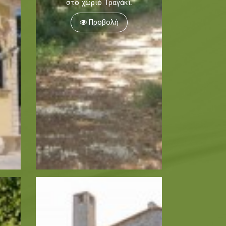
στο χωριό Τραγάκι.
Προβολή