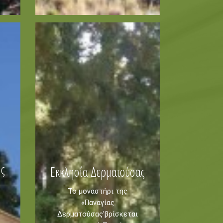
Μουσεία
Εκκλησίες
τα -
Σχετικά -
Σχετικά με εμάς
Μοναστήρια
Μέρη
ης
Εκκλησία Δερματούσας
Το μοναστήρι της
«Παναγίας
Δερματούσας'βρίσκεται