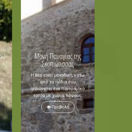
ου
Μονή Παναγίας της
Σκοπιώτισσας
Η θέα είναι μοναδική, κάτω
ι
από τα πόδια σου
απλώνεται ένα πανοραμικό
τοπίο με χωριά, λόφους,
βλάστηση, θάλασσα μέχρι
Προβολή
εκεί που φτάνει η ματιά
σου.