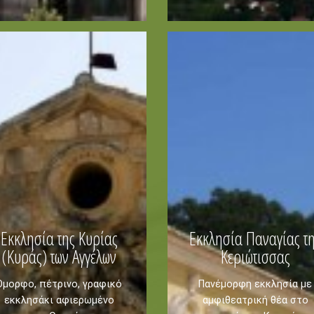
Ζάντε
Οικολογία
Παραλίες
Παραλίες
Φύση -
Αξιοθέα
Αξιοθέατα
Σπήλαια
Συμβουλές
Ταξιδιωτικό Οδηγός
Εκκλησία της Κυρίας
Εκκλησία Παναγίας τ
(Κυράς) των Αγγέλων
Κεριώτισσας
Όμορφο, πέτρινο, γραφικό
Πανέμορφη εκκλησία με
εκκλησάκι αφιερωμένο
αμφιθεατρική θέα στο