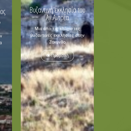
Βυζαντινή εκκλησία του
αος
Αγ.Αντρέα
υ
Μια απο τις ελάχιστες
βυζαντινές εκκλησίες στην
ν
Ζάκυνθο
α
Προβολή