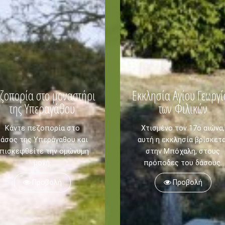
ζοπορία στο μοναστήρι
Εκκλησία Αγίου Γεωργί
της Υπεραγάθου
των Φιλικών
Blog
ΓΛΩΣΣΕΣ
Κάντε πεζοπορία στο
Χτισμένο τον 17ο αιώνα,
EN
ΕΛ
δάσος της Υπεράγαθου και
αυτή η εκκλησία βρίσκετα
πισκεφθείτε την ομώνυμη
στην Μπόχαλη, στους
μονή.
πρόποδες του δάσους.
Προβολή
Προβολή