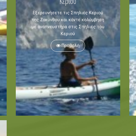
Κεριου
Εξερευνήσετε τις Σπηλιές Κεριού
της Ζακύνθου και κάντε κολύμβηση
με αναπνευστήρα στις Σπηλιές του
Κεριού
Προβολή
Ζάντε
Οικολογία