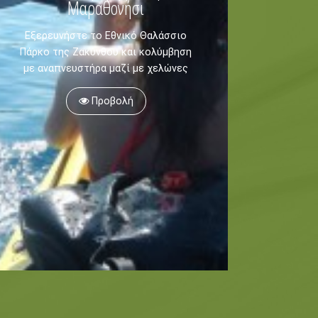
Μαραθονήσι
Εξερευνήστε το Εθνικό Θαλάσσιο
Πάρκο της Ζακύνθου και κολύμβηση
με αναπνευστήρα μαζί με χελώνες
Προβολή
Μουσεία