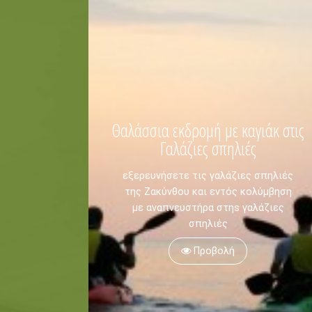
Ποδηλασία
ΚΡΑΤΗΣΗ -
Πληροφορίες -
Ιστιοπλοΐα
Ελεύθερη Κατάδυση
Καταδύσεις
Ιππασία
Θαλάσσια εκδρομή με καγιάκ στις
Γαλάζιες σπηλιές
εξερευνήσετε τις γαλάζιες σπηλιές
της Ζακύνθου και εντός κολύμβηση
με αναπνευστήρα στηs γαλάζιες
σπηλιές
Προβολή