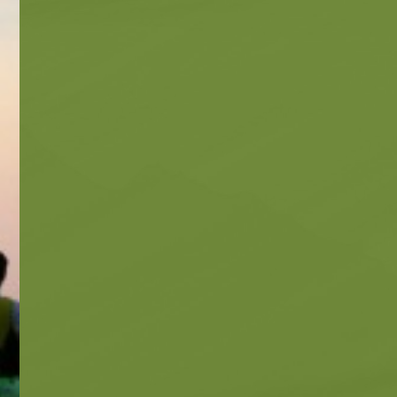
Παραλίες
Παραλίες
Φύση -
Αξιοθέα
Αξιοθέατα
Σπήλαια
Συμβουλές
Ταξιδιωτικό Οδηγός