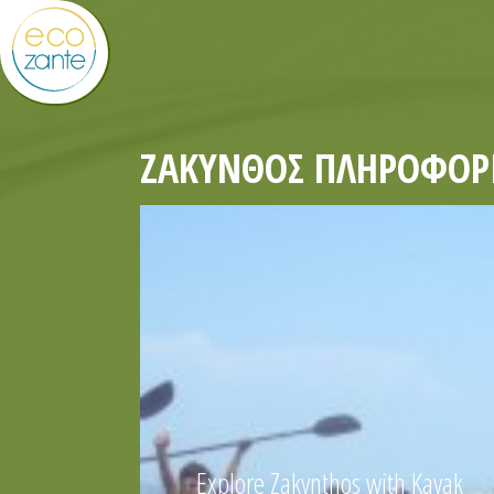
ΖΆΚΥΝΘΟΣ ΠΛΗΡΟΦΟΡΊ
Explore Zakynthos with Kayak