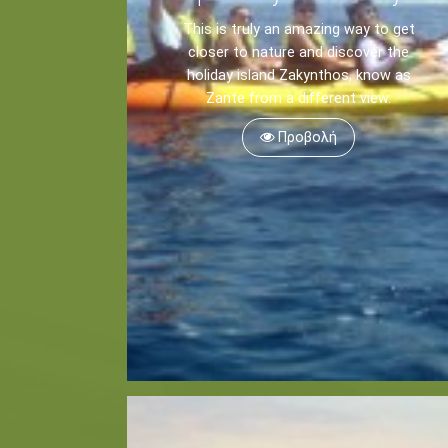
This is truly an amazing way to get
closer to nature and discover the
holiday island Zakynthos, know as
Zante from a different view.
Προβολή
Καγιάκ
Πεζοπορία
Αναψυχή